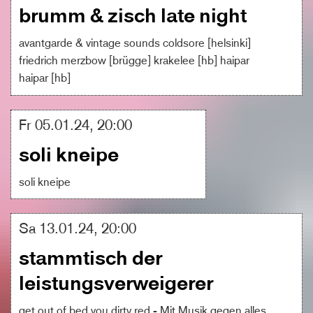
brumm & zisch late night
avantgarde & vintage sounds coldsore [helsinki]
friedrich merzbow [brügge] krakelee [hb] haipar
haipar [hb]
Fr 05.01.24, 20:00
soli kneipe
soli kneipe
Sa 13.01.24, 20:00
stammtisch der
leistungsverweigerer
get out of bed you dirty red - Mit Musik gegen alles